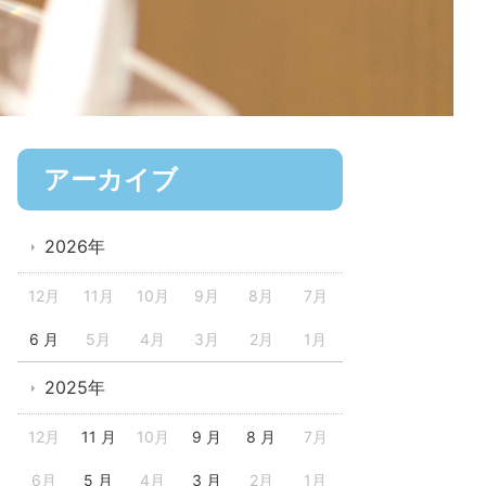
アーカイブ
2026年
12月
11月
10月
9月
8月
7月
6 月
5月
4月
3月
2月
1月
2025年
12月
11 月
10月
9 月
8 月
7月
6月
5 月
4月
3 月
2月
1月