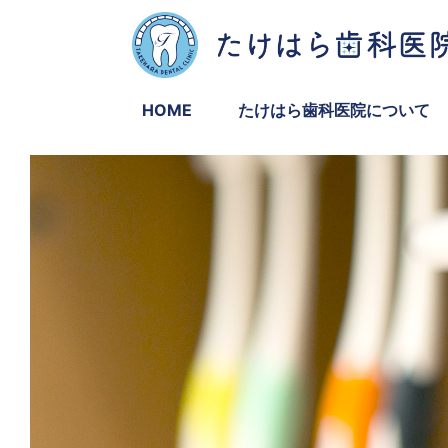
HOME
たけはら歯科医院について