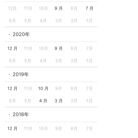
12月
11月
10月
9 月
8月
7 月
6月
5月
4月
3月
2月
1月
2020年
12 月
11月
10月
9 月
8月
7月
6月
5月
4月
3月
2月
1月
2019年
12 月
11月
10 月
9月
8月
7月
6月
5月
4 月
3 月
2月
1月
2018年
12 月
11月
10月
9月
8月
7月