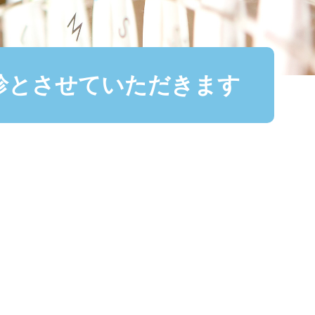
休診とさせていただきます