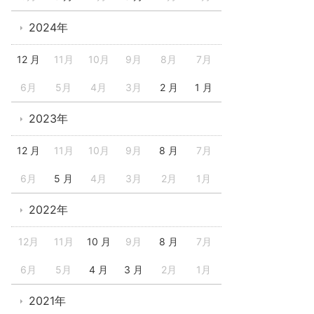
2024年
12 月
11月
10月
9月
8月
7月
6月
5月
4月
3月
2 月
1 月
2023年
12 月
11月
10月
9月
8 月
7月
6月
5 月
4月
3月
2月
1月
2022年
12月
11月
10 月
9月
8 月
7月
6月
5月
4 月
3 月
2月
1月
2021年