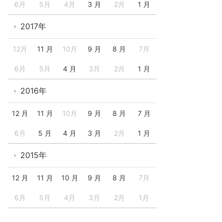
6月
5月
4月
3 月
2月
1 月
2017年
12月
11 月
10月
9 月
8 月
7月
6月
5月
4 月
3月
2月
1 月
2016年
12 月
11 月
10月
9 月
8 月
7 月
6月
5 月
4 月
3 月
2月
1 月
2015年
12 月
11 月
10 月
9 月
8 月
7月
6月
5月
4月
3月
2月
1月