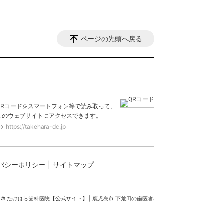
ページの先頭へ戻る
QRコードをスマートフォン等で読み取って、
このウェブサイトにアクセスできます。
https://takehara-dc.jp
バシーポリシー
サイトマップ
© たけはら歯科医院【公式サイト】 | 鹿児島市 下荒田の歯医者.