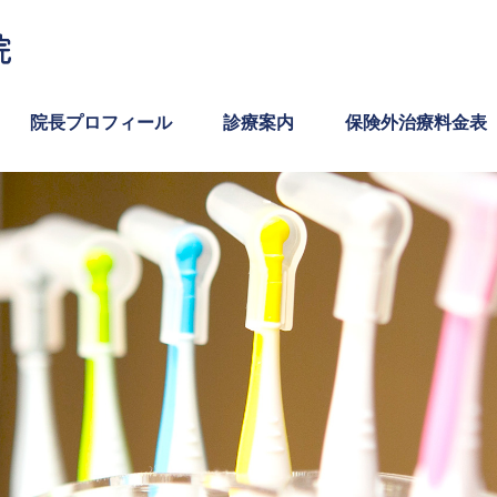
院長プロフィール
診療案内
保険外治療料金表