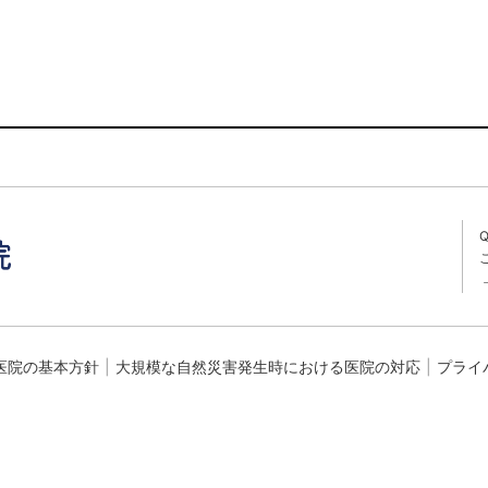
医院の基本方針
大規模な自然災害発生時における医院の対応
プライ