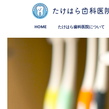
HOME
たけはら歯科医院について