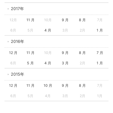
2017年
12月
11 月
10月
9 月
8 月
7月
6月
5月
4 月
3月
2月
1 月
2016年
12 月
11 月
10月
9 月
8 月
7 月
6月
5 月
4 月
3 月
2月
1 月
2015年
12 月
11 月
10 月
9 月
8 月
7月
6月
5月
4月
3月
2月
1月