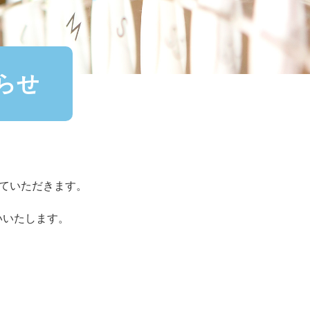
らせ
せていただきます。
いいたします。