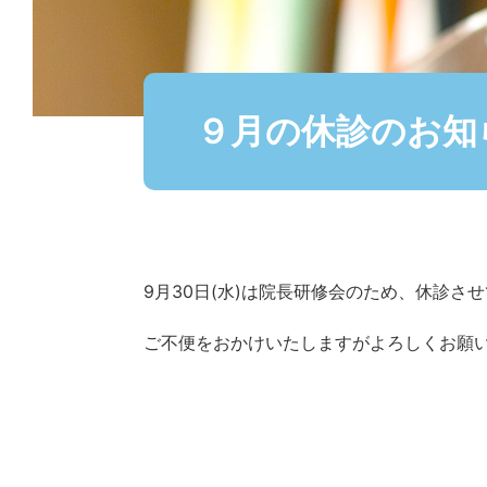
９月の休診のお知
9月30日(水)は院長研修会のため、休診さ
ご不便をおかけいたしますがよろしくお願