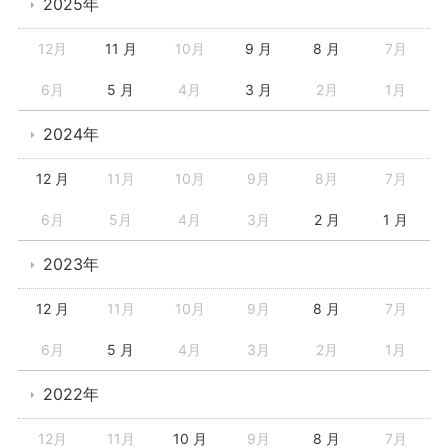
2025年
12月
11 月
10月
9 月
8 月
7月
6月
5 月
4月
3 月
2月
1月
2024年
12 月
11月
10月
9月
8月
7月
6月
5月
4月
3月
2 月
1 月
2023年
12 月
11月
10月
9月
8 月
7月
6月
5 月
4月
3月
2月
1月
2022年
12月
11月
10 月
9月
8 月
7月