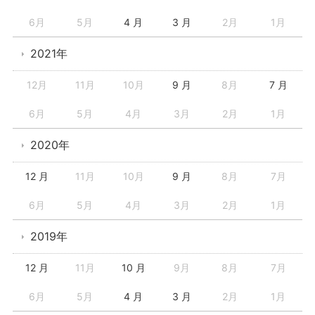
6月
5月
4 月
3 月
2月
1月
2021年
12月
11月
10月
9 月
8月
7 月
6月
5月
4月
3月
2月
1月
2020年
12 月
11月
10月
9 月
8月
7月
6月
5月
4月
3月
2月
1月
2019年
12 月
11月
10 月
9月
8月
7月
6月
5月
4 月
3 月
2月
1月